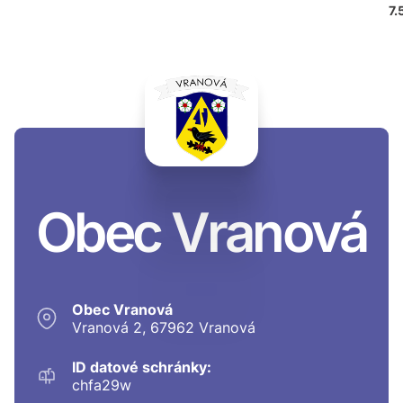
7.
Obec Vranová
Obec Vranová
Vranová 2, 67962 Vranová
ID datové schránky:
chfa29w