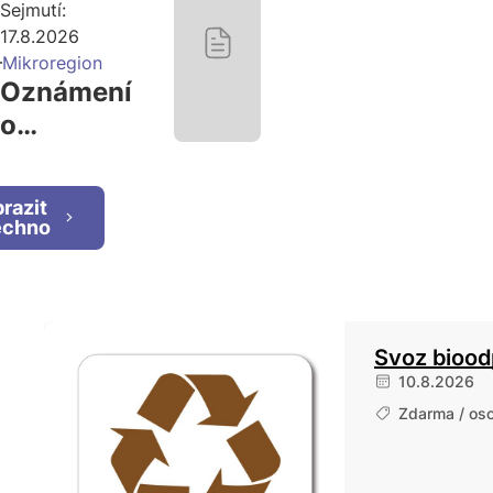
Sejmutí:
17.8.2026
Mikroregion
Oznámení
o
zveřejnění
dokumentů
razit
ML
echno
Svoz bioo
10.8.2026
Zdarma / os