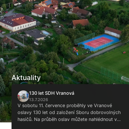
Aktuality
130 let SDH Vranová
13.7.2026
V sobotu 11. července proběhly ve Vranové
oslavy 130 let od založení Sboru dobrovolných
hasičů. Na průběh oslav můžete nahlédnout ve
fotoreportáži Radka Hanskuta zde...