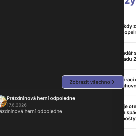
zy
Kde a kdy z
za popeln
Kalendář 
odpadu 
Otevírací
Zobrazit všechno
knihov
Prázdninová herní odpoledne
17.6.2026
Jaká je ote
ázdninová herní odpoledne
doba spá
pošty