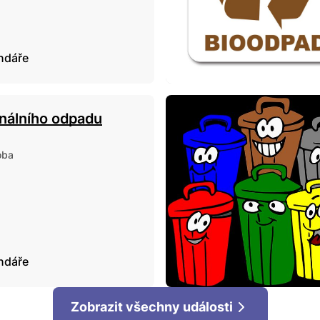
endáře
nálního odpadu
oba
endáře
Zobrazit všechny události