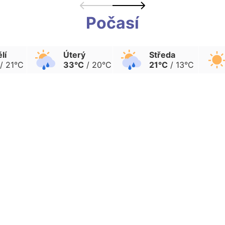
Počasí
lí
Úterý
Středa
/ 21°C
33°C
/ 20°C
21°C
/ 13°C