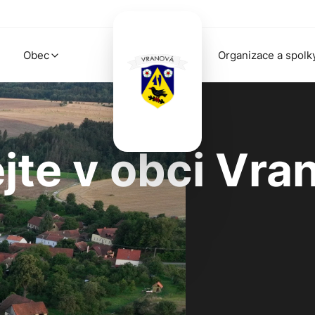
Obec
Organizace a spolk
ejte v obci Vra