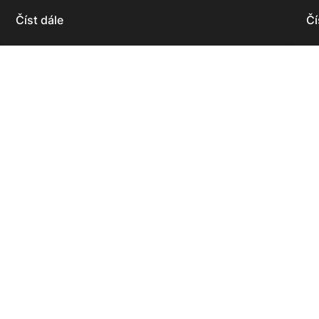
Číst dále
Čí