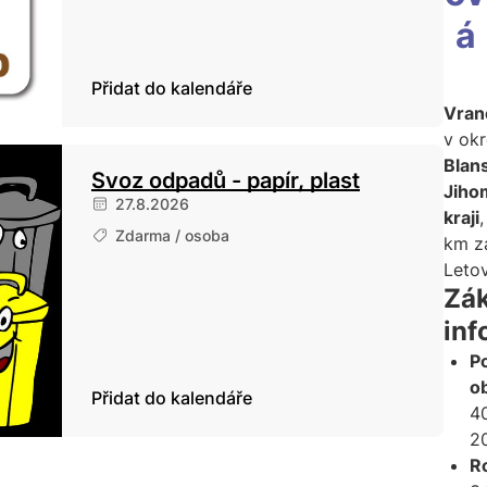
á
Přidat do kalendáře
Vran
v ok
Blan
Svoz odpadů - papír, plast
Jiho
27.8.2026
kraji
,
Zdarma / osoba
km z
Letov
Zák
inf
P
ob
Přidat do kalendáře
40
2
R