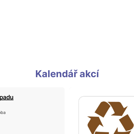
Kalendář akcí
dpadu
oba