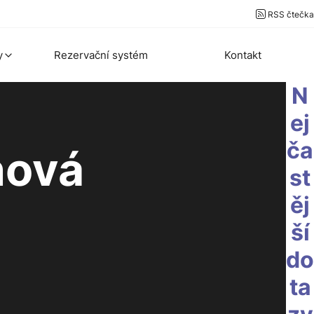
RSS čtečka
y
Rezervační systém
Kontakt
N
ej
ča
nová
st
ěj
ší
do
ta