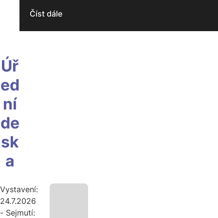
Číst dále
Úř
ed
ní
de
sk
a
Vystavení:
24.7.2026
- Sejmutí: