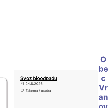
O
be
c
Svoz bioodpadu
24.8.2026
Vr
Zdarma / osoba
an
ov