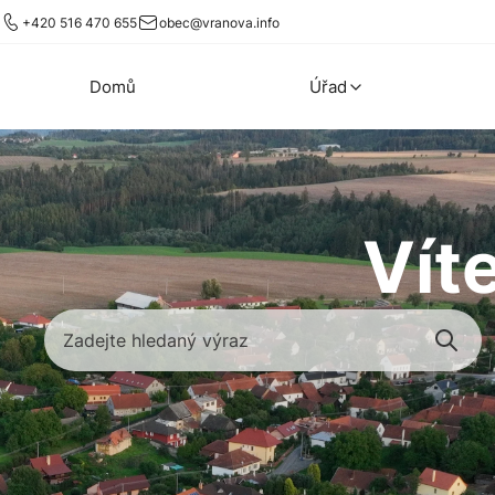
+420 516 470 655
obec@vranova.info
Domů
Úřad
Vít
Zadejte hledaný výraz