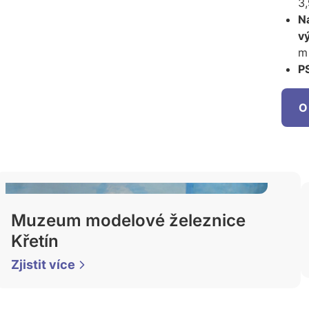
3
N
v
m 
P
O
Muzeum modelové železnice
Křetín
Zjistit více