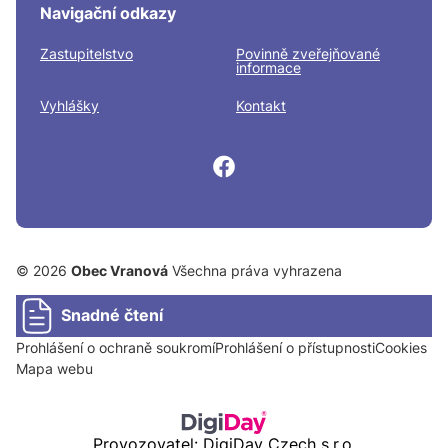
Navigační odkazy
Zastupitelstvo
Povinně zveřejňované
informace
Vyhlášky
Kontakt
© 2026
Obec Vranová
Všechna práva vyhrazena
Snadné čtení
Prohlášení o ochraně soukromí
Prohlášení o přístupnosti
Cookies
Mapa webu
Provozovatel: DigiDay Czech s.r.o.