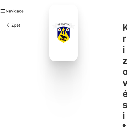
Navigace
Zpět
e
r
i
é
i
t