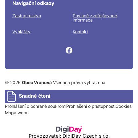
Navigační odkazy
Zastupitelstvo
Povinně zveřejňované
informace
Vyhlášky
Kontakt
© 2026
Obec Vranová
Všechna práva vyhrazena
Snadné čtení
Prohlášení o ochraně soukromí
Prohlášení o přístupnosti
Cookies
Mapa webu
Provozovatel: DigiDay Czech s.r.o.