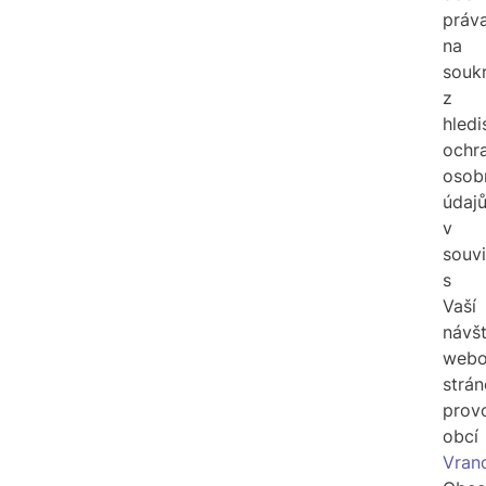
práv
na
souk
z
hledi
ochr
osob
údaj
v
souvi
s
Vaší
návš
webo
strán
prov
obcí
Vran