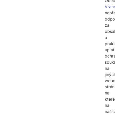
Obec
Vran
nepře
odpo
za
obsa
a
prakt
uplat
ochr
souk
na
jinýc
webo
strán
na
které
na
našic