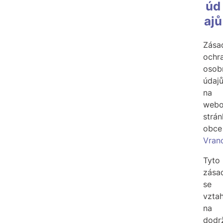
úd
ajů
Zása
ochr
osob
údaj
na
webo
strá
obce
Vran
Tyto
zása
se
vztah
na
dodr