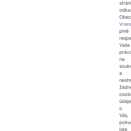
strá
odka
Obec
Vran
plně
respe
Vaše
práv
na
souk
a
nesh
žádn
osob
údaj
o
Vás,
poku
jste