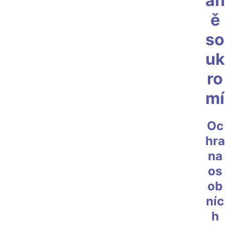
an
ě
so
uk
ro
mí
Oc
hra
na
os
ob
níc
h