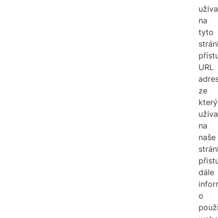
uživa
na
tyto
strán
přist
URL
adres
ze
kter
uživa
na
naše
strán
přist
dále
info
o
použ