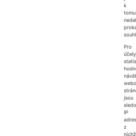
k
tomu
nedal
prok
souhl
Pro
účely
stati
hodn
návšt
webo
strán
jsou
sled
IP
adres
z
nichž