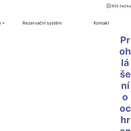
RSS čtečka
y
Rezervační systém
Kontakt
Pr
oh
lá
še
ní
o
oc
hr