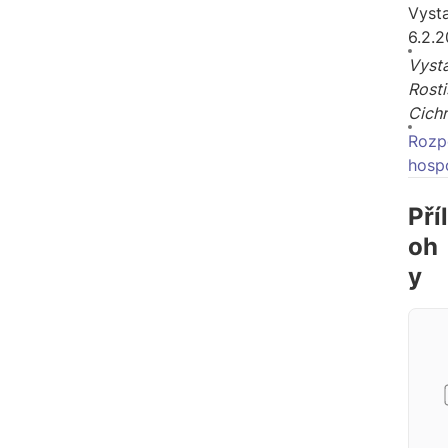
Vyst
6.2.
Vysta
Rosti
Cich
Rozp
hosp
Příl
oh
y