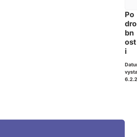
Po
dro
bn
ost
i
Dat
vysta
6.2.