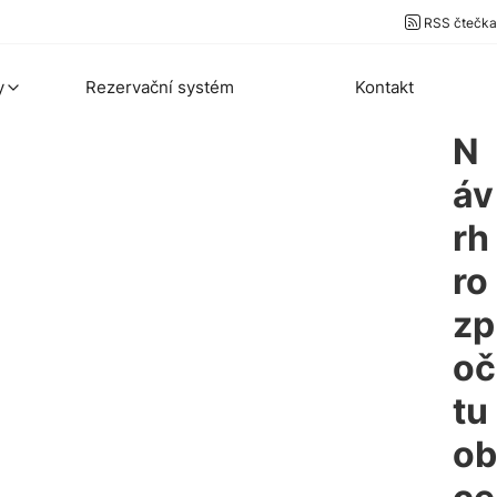
RSS čtečka
y
Rezervační systém
Kontakt
N
áv
rh
ro
zp
oč
tu
ob