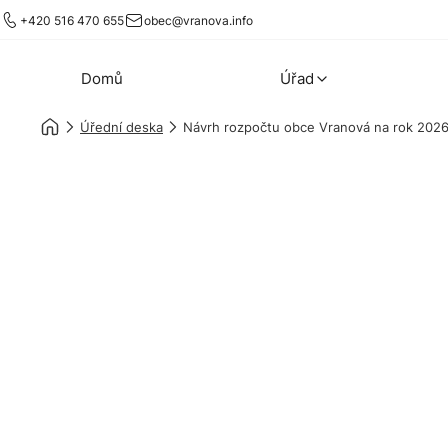
+420 516 470 655
obec@vranova.info
Domů
Úřad
Úřední deska
Návrh rozpočtu obce Vranová na rok 202