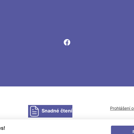
Prohlášení 
Snadné čtení
s!