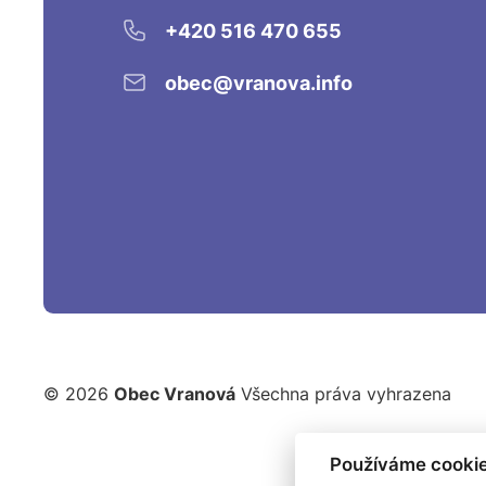
+420 516 470 655
obec@vranova.info
© 2026
Obec Vranová
Všechna práva vyhrazena
Používáme cookie