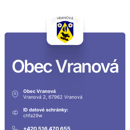
Obec Vranová
Obec Vranová
Vranová 2, 67962 Vranová
ID datové schránky:
chfa29w
+420 516 470 655