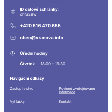
ID datové schránky:
chfa29w
+420 516 470 655
obec@vranova.info
Úřední hodiny
Čtvrtek
18:00 - 19:30
Navigační odkazy
Zastupitelstvo
Povinně zveřejňované
informace
Vyhlášky
Kontakt