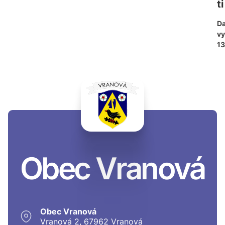
ti
D
vy
13
Obec Vranová
Obec Vranová
Vranová 2, 67962 Vranová