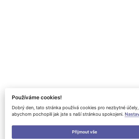
Používáme cookies!
Dobrý den, tato stránka používá cookies pro nezbytné účely,
abychom pochopili jak jste s naší stránkou spokojeni.
Nasta
Přijmout vše