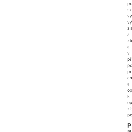
pr
sl
vý
vý
zi
a
zt
a
v
př
po
pr
an
a
op
k
op
zi
po
P