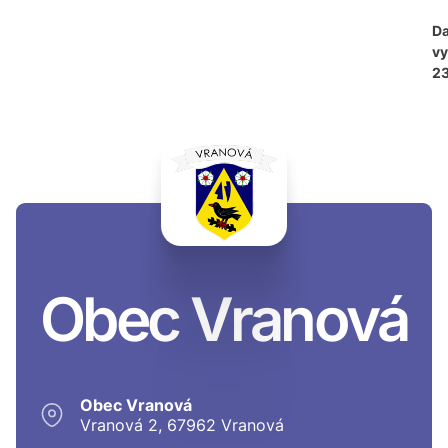
D
vy
23
Obec Vranová
Obec Vranová
Vranová 2, 67962 Vranová