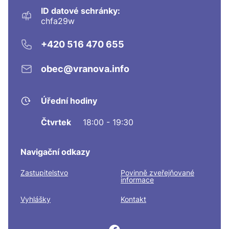
ID datové schránky:
chfa29w
+420 516 470 655
obec@vranova.info
Úřední hodiny
Čtvrtek
18:00 - 19:30
Navigační odkazy
Zastupitelstvo
Povinně zveřejňované
informace
Vyhlášky
Kontakt