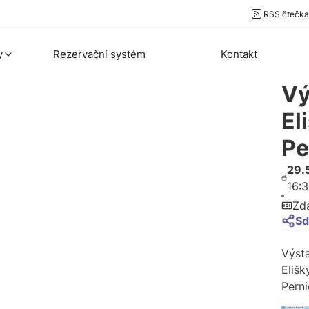
RSS čtečka
y
Rezervační systém
Kontakt
Vý
El
Pe
29.
16:
Zd
Sd
Výst
Elišk
Pern