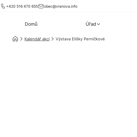
+420 516 470 655
obec@vranova.info
Domů
Úřad
Kalendář akcí
Výstava Elišky Perničkové