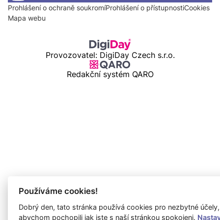
Prohlášení o ochraně soukromí
Prohlášení o přístupnosti
Cookies
Mapa webu
Provozovatel: DigiDay Czech s.r.o.
Redakční systém QARO
Používáme cookies!
Dobrý den, tato stránka používá cookies pro nezbytné účely,
abychom pochopili jak jste s naší stránkou spokojeni.
Nasta