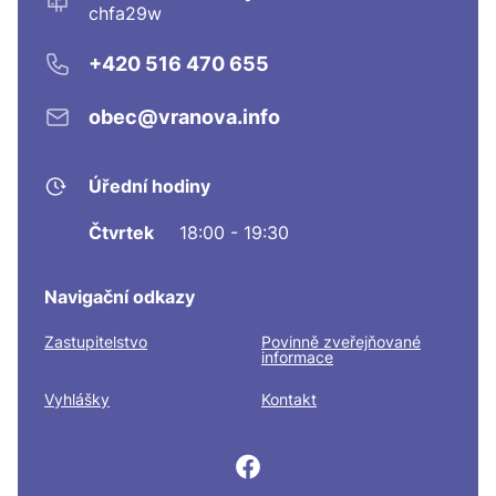
chfa29w
+420 516 470 655
obec@vranova.info
Úřední hodiny
Čtvrtek
18:00 - 19:30
Navigační odkazy
Zastupitelstvo
Povinně zveřejňované
informace
Vyhlášky
Kontakt