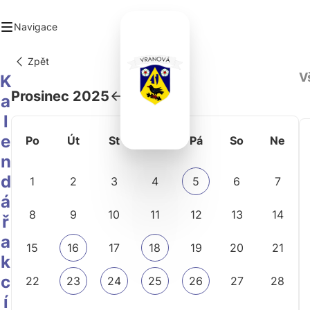
Navigace
Zpět
V
mů
K
ad
Prosinec 2025
a
ec
l
anizace a spolky
zervační systém
e
Po
Út
St
Čt
Pá
So
Ne
takt
n
d
1
2
3
4
5
6
7
á
8
9
10
11
12
13
14
ř
a
15
16
17
18
19
20
21
k
c
22
23
24
25
26
27
28
í