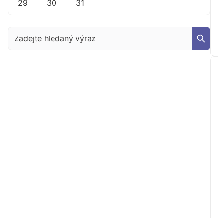
29
30
31
Zadejte hledaný výraz