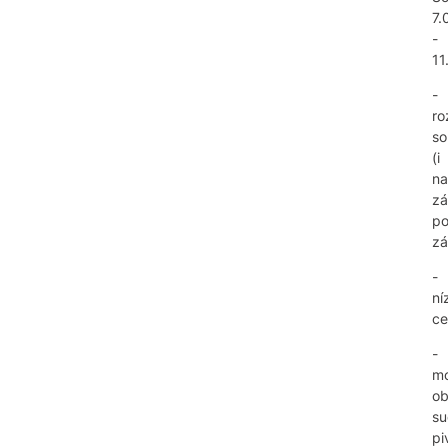
7.
-
11
-
ro
so
(i
na
zá
p
zá
-
ní
ce
-
mo
ob
su
pi