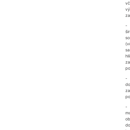
vč
vý
za
-
ši
so
(v
sa
hl
za
po
-
do
za
po
-
mo
ob
do