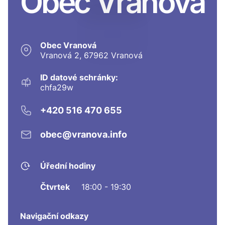
Obec Vranová
Obec Vranová
Vranová 2, 67962 Vranová
ID datové schránky:
chfa29w
+420 516 470 655
obec@vranova.info
Úřední hodiny
Čtvrtek
18:00 - 19:30
Navigační odkazy