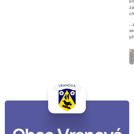
kn
zá
ch
..
se
př