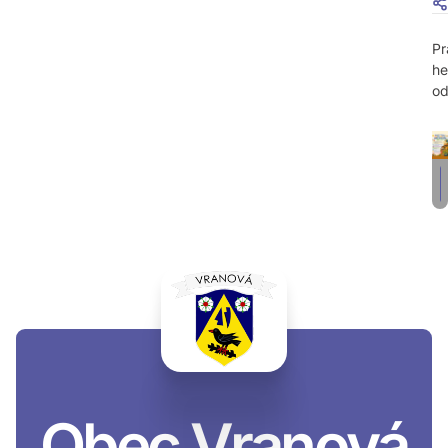
Pr
he
od
Obec Vranová