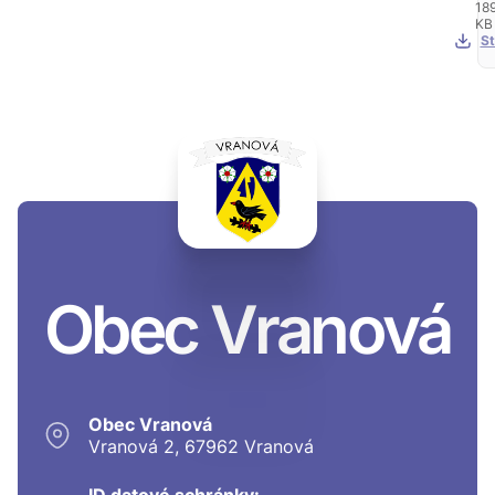
18
KB
St
Obec Vranová
Obec Vranová
Vranová 2, 67962 Vranová
ID datové schránky: