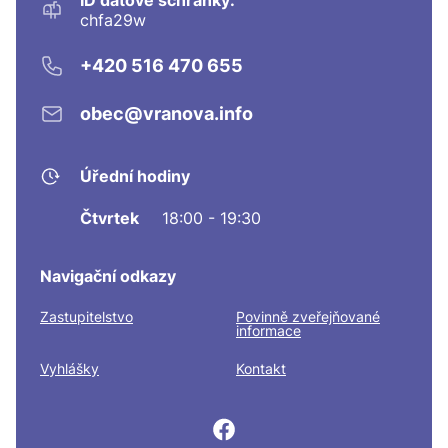
chfa29w
+420 516 470 655
obec@vranova.info
Úřední hodiny
Čtvrtek
18:00 - 19:30
Navigační odkazy
Zastupitelstvo
Povinně zveřejňované
informace
Vyhlášky
Kontakt