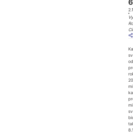
6
2.
Vy
Ro
Ci
Ka
sv
o
pr
ro
20
m
ka
pr
m
sv
bi
ta
8.