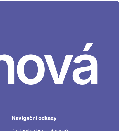
nová
Navigační odkazy
Zastupitelstvo
Povinně