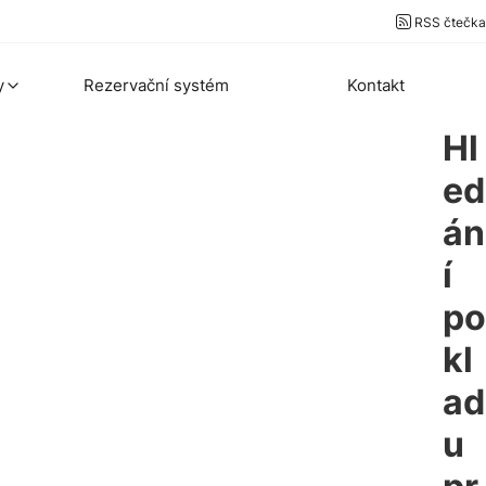
RSS čtečka
y
Rezervační systém
Kontakt
Hl
ed
án
í
po
kl
ad
u