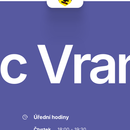
c Vra
Úřední hodiny
Čtvrtek
18:00 - 19:30