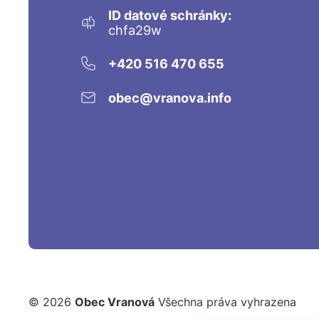
ID datové schránky:
chfa29w
+420 516 470 655
obec@vranova.info
© 2026
Obec Vranová
Všechna práva vyhrazena