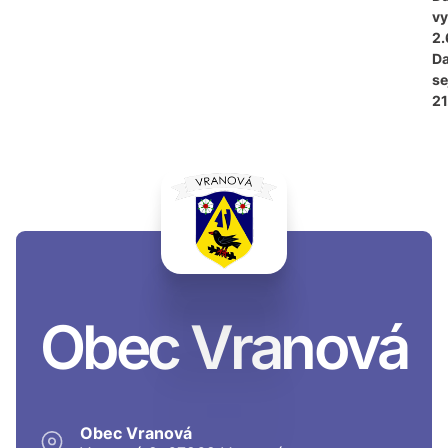
vy
2.
D
se
21
Obec Vranová
Obec Vranová