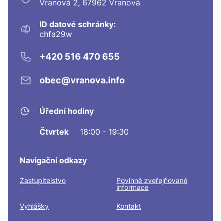
Vranová 2, 67962 Vranová
ID datové schránky:
chfa29w
+420 516 470 655
obec@vranova.info
Úřední hodiny
Čtvrtek
18:00 - 19:30
Navigační odkazy
Zastupitelstvo
Povinně zveřejňované
informace
Vyhlášky
Kontakt