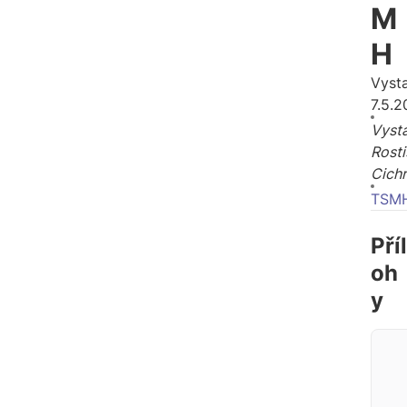
M
H
Vyst
7.5.
Vysta
Rosti
Cich
TSM
Příl
oh
y