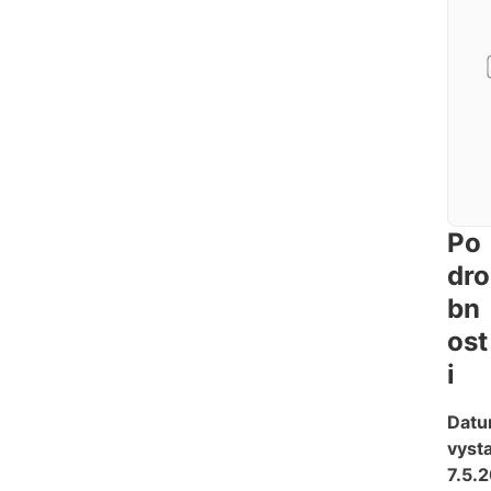
Po
dro
bn
ost
i
Dat
vysta
7.5.