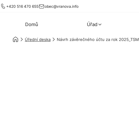
+420 516 470 655
obec@vranova.info
Domů
Úřad
Úřední deska
Návrh závěrečného účtu za rok 2025_TS