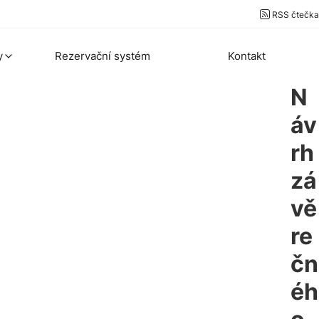
RSS čtečka
y
Rezervační systém
Kontakt
N
áv
rh
zá
vě
re
čn
éh