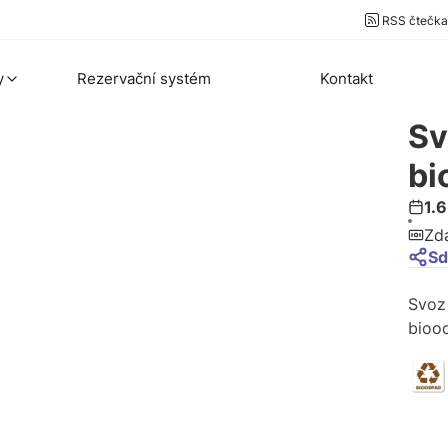
RSS čtečka
y
Rezervační systém
Kontakt
Sv
bi
1.
Zd
Sd
Svoz
bioo