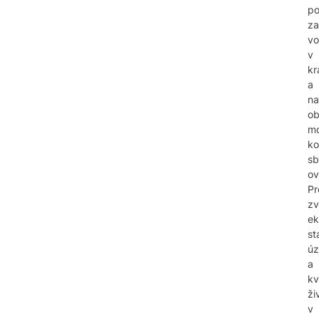
po
za
v
v
kr
a
na
ob
mo
ko
sb
ov
Pr
zv
ek
st
úz
a
kv
ži
v