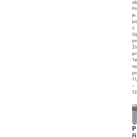
ob
Pr
je
po
z
Op
pr
Ži
pr
Te
re
pr
11
–
12
P
ří