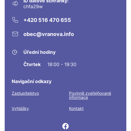
ID datové schránky:
chfa29w
+420 516 470 655
obec@vranova.info
Úřední hodiny
Čtvrtek
18:00 - 19:30
Navigační odkazy
Zastupitelstvo
Povinně zveřejňované
informace
Vyhlášky
Kontakt